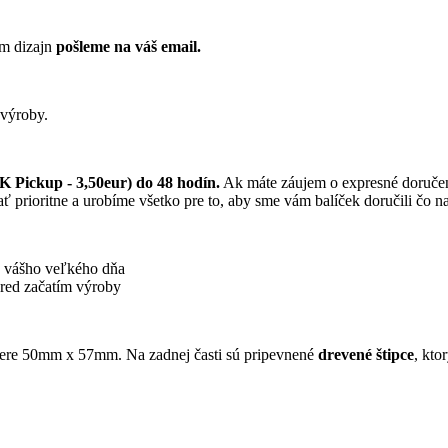
ám dizajn
pošleme na váš email.
 výroby.
 Pickup - 3,50eur) do 48 hodín.
Ak máte záujem o expresné doručen
 prioritne a urobíme všetko pre to, aby sme vám balíček doručili čo na
u vášho veľkého dňa
pred začatím výroby
ere 50mm x 57mm. Na zadnej časti sú pripevnené
drevené štipce
, kto