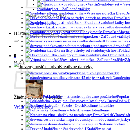
Svadobný set – Vav
Svadobný set – Zaľúbené vtáčiky
Žiadne produkty v košíku.
Svadobné knihy hos
Vrátiť sa do obchodu
Magne
Hľadať:
Drevené nápisy 
Poklad
0
Tab
Zá
Košík
Kreatívne darčeky
Prepravky na pivo a pivné zbierky
Narodenin
Žiadne produkty v košíku.
Pokladničky – stieracie, opakovane použiteľné
D
Rodinné kalendáre
Vrátiť sa do obchodu
Drevené fotoalbumy
Vínové zát
Nástenné hodiny
Krabičky na čaj