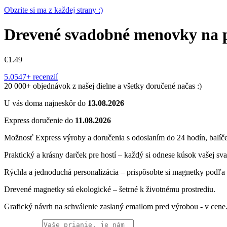
Obzrite si ma z každej strany :)
Drevené svadobné menovky na p
€
1.49
5.0
547+ recenzií
20 000+ objednávok z našej dielne a všetky doručené načas :)
U vás doma najneskôr do
13.08.2026
Express doručenie do
11.08.2026
Možnosť Express výroby a doručenia s odoslaním do 24 hodín, balíče
Praktický a krásny darček pre hostí – každý si odnese kúsok vašej s
Rýchla a jednoduchá personalizácia – prispôsobte si magnetky podľa 
Drevené magnetky sú ekologické – šetrné k životnému prostrediu.
Grafický návrh na schválenie zaslaný emailom pred výrobou - v cene