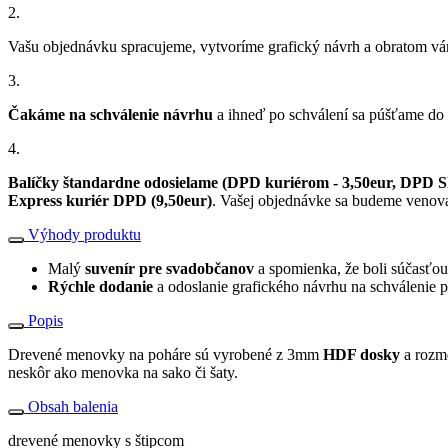
2.
Vašu objednávku spracujeme, vytvoríme grafický návrh a obratom v
3.
Čakáme na schválenie návrhu
a ihneď po schválení sa púšťame do
4.
Balíčky štandardne odosielame (DPD kuriérom - 3,50eur, DPD SK
Express kuriér DPD (9,50eur)
. Vašej objednávke sa budeme venovať
Výhody produktu
Malý
suvenír pre svadobčanov
a spomienka, že boli súčasťo
Rýchle dodanie
a odoslanie grafického návrhu na schválenie 
Popis
Drevené menovky na poháre sú vyrobené z 3mm
HDF dosky
a rozm
neskôr ako menovka na sako či šaty.
Obsah balenia
drevené menovky s štipcom