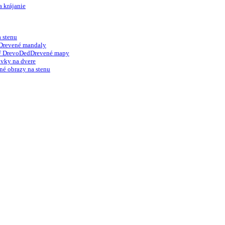
 krájanie
 stenu
Drevené mandaly
Drevené mapy
vky na dvere
né obrazy na stenu