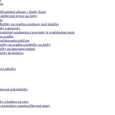
rín
Svadobné albumy / Knihy hostí
Drevené kytice na žreby
tí
Krížiky na svadbu a podnosy pod obrúčky
tky a menovky
Svadobné oznámenia a pozvánky k svadobnému stolu
na svadbu
Poďakovania rodičom
ničky na svadbu a krabičky na žreby
uľky na darovanie peňazí
pichy do koláčov
ové tabuľky
revené pokladničky
ky a krabice na víno
Drevené mapy