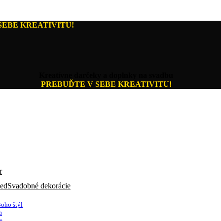
SEBE KREATIVITU!
Kreatívne darčeky a doplnky na svadbu
PREBUĎTE V SEBE KREATIVITU!
Svadobné dekorácie
oho štýl
a
e