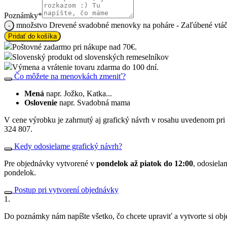
Poznámky
*
množstvo Drevené svadobné menovky na poháre - Zaľúbené vtáč
Pridať do košíka
Poštovné zadarmo pri nákupe nad 70€.
Slovenský produkt od slovenských remeselníkov
Výmena a vrátenie tovaru zdarma do 100 dní.
Čo môžete na menovkách zmeniť?
Mená
napr. Jožko, Katka...
Oslovenie
napr. Svadobná mama
V cene výrobku je zahrnutý aj grafický návrh v rosahu uvedenom pri
324 807.
Kedy odosielame grafický návrh?
Pre objednávky vytvorené v
pondelok až piatok do 12:00
, odosiela
pondelok.
Postup pri vytvorení objednávky
1.
Do poznámky nám napíšte všetko, čo chcete upraviť a vytvorte si ob