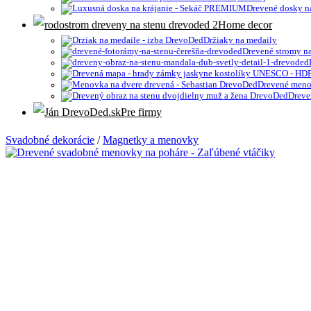
Drevené dosky na
Home decor
Držiaky na medaily
Drevené stromy na
Drevené meno
Dreve
Pre firmy
Svadobné dekorácie
/
Magnetky a menovky