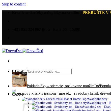
Skip to content
Kreatívne darčeky a doplnky na svadbu
-
PREBUĎTE V 
+421 951 324 807 (Pon - Pia 9:00 - 15:00)
Hľadať:
Pokladničky – stieracie, opakovane použiteľné
€
0.00
0
Svadobné sety
Svadobný set – B
Svadobný set – Dian
Svadobný set – Simpl