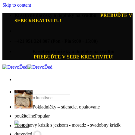
Skip to content
Kreatívne darčeky a doplnky na svadbu
-
PREBUĎTE V
SEBE KREATIVITU!
+421 951 324 807 (Pon - Pia 9:00 - 15:00)
Kreatívne darčeky a doplnky na svadbu
PREBUĎTE V SEBE KREATIVITU!
Hľadať:
Pokladničky – stieracie, opakovane
použiteľné
€
0.00
0