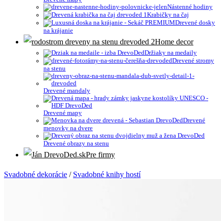
Nástenné hodiny
Krabičky na čaj
Drevené dosky
na krájanie
Home decor
Držiaky na medaily
Drevené stromy
na stenu
Drevené mandaly
Drevené mapy
Drevené
menovky na dvere
Drevené obrazy na stenu
Pre firmy
Svadobné dekorácie
/
Svadobné knihy hostí