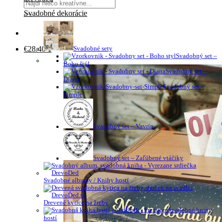
Svadobné dekorácie
€
28.40
1
Svadobné sety
Svadobný set –
×
Boho štýl
Svadobný set –
Diana
Svadobný set –
Simple
Svadobný set – Vavrín
Svadobný set – Zaľúbené vtáčiky
Svadobné albumy / Knihy hostí
Drevené kytice na žreby
Svadobné knihy
hostí