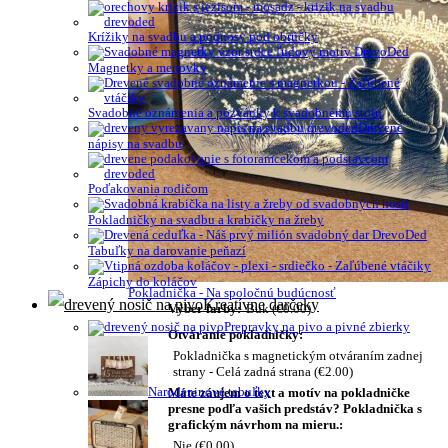
Krížiky na svadbu a podnosy pod obrúčky
Magnetky a menovky
Svadobné oznámenia a pozvánky k svadobnému stolu
Drevené
nápisy na svadbu
Poďakovania rodičom
Pokladničky na svadbu a krabičky na žreby
Tabuľky na darovanie peňazí
Zápichy do koláčov
Pokladnička - Na spoločnú budúcnosť
Kreatívne darčeky
Výber farby:
Buk
(
€
0.00
)
Prepravky na pivo a pivné zbierky
Otváranie pokladničky:
Pokladnička s magnetickým otváraním zadnej
strany - Celá zadná strana
(
€
2.00
)
Narodeninové tabuľky
Máte záujem o text a motív na pokladničke
presne podľa vašich predstáv? Pokladnička s
grafickým návrhom na mieru.:
Nie
(
€
0.00
)