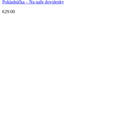
Pokladnička – Na naše dovolenky
€
29.00