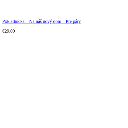
Pokladnička – Na náš nový dom – Pre páry
€
29.00