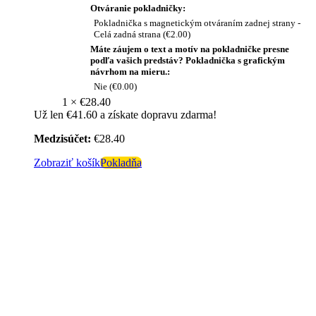
Otváranie pokladničky:
Pokladnička s magnetickým otváraním zadnej strany -
Celá zadná strana
(
€
2.00
)
Máte záujem o text a motív na pokladničke presne
podľa vašich predstáv? Pokladnička s grafickým
návrhom na mieru.:
Nie
(
€
0.00
)
1 ×
€
28.40
Už len
€
41.60
a získate dopravu zdarma!
Medzisúčet:
€
28.40
Zobraziť košík
Pokladňa