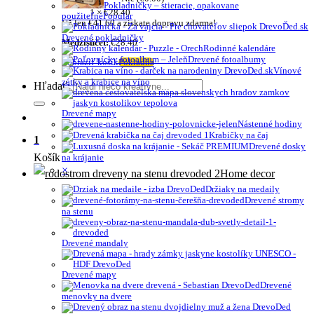
Pokladničky – stieracie, opakovane
1 ×
€
28.40
použiteľné
Už len
€
41.60
a získate dopravu zdarma!
Drevené pokladničky
Medzisúčet:
€
28.40
Rodinné kalendáre
Drevené fotoalbumy
Zobraziť košík
Pokladňa
Vínové
zátky a krabice na víno
Hľadať:
Drevené mapy
Nástenné hodiny
Krabičky na čaj
1
Drevené dosky
Košík
na krájanie
×
Home decor
Držiaky na medaily
Drevené stromy
na stenu
Drevené mandaly
Drevené mapy
Drevené
menovky na dvere