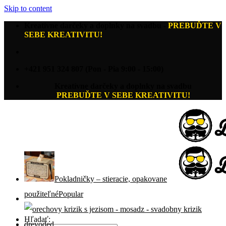
Skip to content
Kreatívne darčeky a doplnky na svadbu
-
PREBUĎTE V
SEBE KREATIVITU!
+421 951 324 807 (Pon - Pia 9:00 - 15:00)
Kreatívne darčeky a doplnky na svadbu
PREBUĎTE V SEBE KREATIVITU!
Pokladničky – stieracie, opakovane
použiteľné
Hľadať: