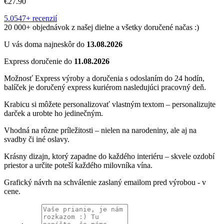
€
27.90
5.0
547+ recenzií
20 000+ objednávok z našej dielne a všetky doručené načas :)
U vás doma najneskôr do
13.08.2026
Express doručenie do
11.08.2026
Možnosť Express výroby a doručenia s odoslaním do 24 hodín,
balíček je doručený express kuriérom nasledujúci pracovný deň.
Krabicu si môžete personalizovať vlastným textom – personalizujte
darček a urobte ho jedinečným.
Vhodná na rôzne príležitosti – nielen na narodeniny, ale aj na
svadby či iné oslavy.
Krásny dizajn, ktorý zapadne do každého interiéru – skvele ozdobí
priestor a určite poteší každého milovníka vína.
Grafický návrh na schválenie zaslaný emailom pred výrobou - v
cene.