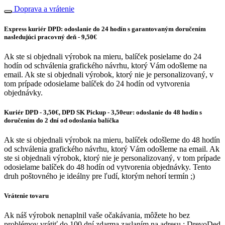
Doprava a vrátenie
Express kuriér DPD: odoslanie do 24 hodín s garantovaným doručením
nasledujúci pracovný deň - 9,50€
Ak ste si objednali výrobok na mieru, balíček posielame do 24
hodín od schválenia grafického návrhu, ktorý Vám odošleme na
email. Ak ste si objednali výrobok, ktorý nie je personalizovaný, v
tom prípade odosielame balíček do 24 hodín od vytvorenia
objednávky.
Kuriér DPD - 3,50€, DPD SK Pickup - 3,50eur: odoslanie do 48 hodín s
doručením do 2 dní od odoslania balíčka
Ak ste si objednali výrobok na mieru, balíček odošleme do 48 hodín
od schválenia grafického návrhu, ktorý Vám odošleme na email. Ak
ste si objednali výrobok, ktorý nie je personalizovaný, v tom prípade
odosielame balíček do 48 hodín od vytvorenia objednávky. Tento
druh poštovného je ideálny pre ľudí, ktorým nehorí termín ;)
Vrátenie tovaru
Ak náš výrobok nenaplnil vaše očakávania, môžete ho bez
problémov vrátiť do 100 dní zdarma zaslaním na adresu : DrevoDed