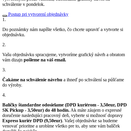
schválenie v pondelok.
Postup pri vytvorení objednávky
1.
Do poznámky nám napíšte všetko, čo chcete upraviť a vytvorte si
objednávku.
2.
Vašu objednávku spracujeme, vytvoríme grafický návrh a obratom
vám dizajn
pošleme na váš email.
3.
Čakáme na schválenie návrhu
a ihneď po schválení sa púšťame
do výroby.
4.
Balíčky štandardne odosielame (DPD kuriérom - 3,50eur, DPD
SK Pickup - 3,50eur) do 48 hodín.
Ak máte záujem o expresné
doručenie nasledujúci pracovný deň, vyberte si možnosť dopravy
Express kuriér DPD (9,50eur)
. Vašej objednávke sa budeme
venovať prioritne a urobíme všetko pre to, aby sme vám balíček