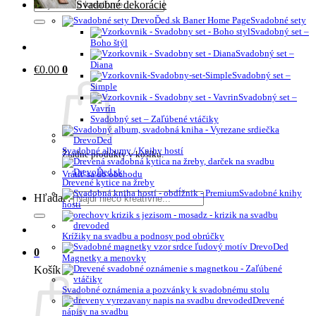
Svadobné dekorácie
Svadobné sety
Svadobný set –
Boho štýl
Svadobný set –
Diana
€
0.00
0
Svadobný set –
Simple
Svadobný set –
Vavrín
Svadobný set – Zaľúbené vtáčiky
Svadobné albumy / Knihy hostí
Žiadne produkty v košíku.
Vrátiť sa do obchodu
Drevené kytice na žreby
Svadobné knihy
Hľadať:
hostí
Krížiky na svadbu a podnosy pod obrúčky
0
Magnetky a menovky
Košík
Svadobné oznámenia a pozvánky k svadobnému stolu
Drevené
nápisy na svadbu