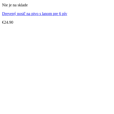
Nie je na sklade
Drevený nosič na pivo s lanom pre 6 pív
€
24.90