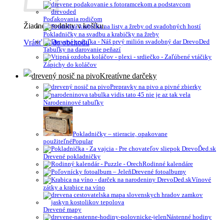
Poďakovania rodičom
Žiadne produkty v košíku.
Pokladničky na svadbu a krabičky na žreby
Vrátiť sa do obchodu
Tabuľky na darovanie peňazí
Zápichy do koláčov
Kreatívne darčeky
Prepravky na pivo a pivné zbierky
Narodeninové tabuľky
Pokladničky – stieracie, opakovane
použiteľné
Drevené pokladničky
Rodinné kalendáre
Drevené fotoalbumy
Vínové
zátky a krabice na víno
Drevené mapy
Nástenné hodiny