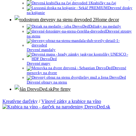
Krabičky na čaj
Drevené dosky
na krájanie
Home decor
Držiaky na medaily
Drevené stromy
na stenu
Drevené mandaly
Drevené mapy
Drevené
menovky na dvere
Drevené obrazy na stenu
Pre firmy
Kreatívne darčeky
/
Vínové zátky a krabice na víno