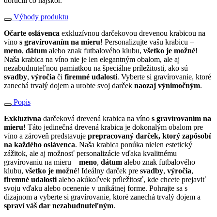
doručili čo najskôr.
Výhody produktu
Očarte oslávenca
exkluzívnou darčekovou drevenou krabicou na
víno
s gravírovaním na mieru
! Personalizujte vašu krabicu –
meno
,
dátum
alebo znak futbalového klubu,
všetko je možné
!
Naša krabica na víno nie je len elegantným obalom, ale aj
nezabudnuteľnou pamiatkou na špeciálne príležitosti, ako sú
svadby
,
výročia
či
firemné udalosti
. Vyberte si gravírovanie, ktoré
zanechá trvalý dojem a urobte svoj darček
naozaj výnimočným
.
Popis
Exkluzívna
darčeková drevená krabica na víno
s gravírovaním na
mieru
! Táto jedinečná drevená krabica je dokonalým obalom pre
víno a zároveň predstavuje
prepracovaný darček, ktorý zapôsobí
na každého oslávenca
. Naša krabica ponúka nielen estetický
zážitok, ale aj možnosť personalizácie vďaka kvalitnému
gravírovaniu na mieru –
meno
,
dátum
alebo znak futbalového
klubu,
všetko je možné
! Ideálny darček pre
svadby
,
výročia
,
firemné udalosti
alebo akúkoľvek príležitosť, kde chcete prejaviť
svoju vďaku alebo ocenenie v unikátnej forme. Pohrajte sa s
dizajnom a vyberte si gravírovanie, ktoré zanechá trvalý dojem a
spraví váš dar nezabudnuteľným
.