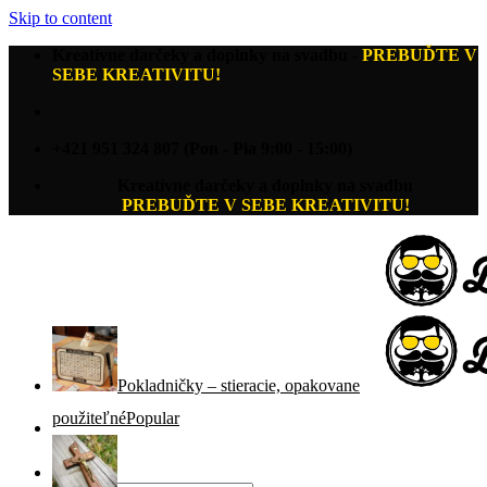
Skip to content
Kreatívne darčeky a doplnky na svadbu
-
PREBUĎTE V
SEBE KREATIVITU!
+421 951 324 807 (Pon - Pia 9:00 - 15:00)
Kreatívne darčeky a doplnky na svadbu
PREBUĎTE V SEBE KREATIVITU!
Pokladničky – stieracie, opakovane
použiteľné
Hľadať: