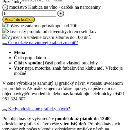
Poznámky
*
množstvo Krabica na víno - darček na narodeniny
Pridať do košíka
Poštovné zadarmo pri nákupe nad 70€.
Slovenský produkt od slovenských remeselníkov
Výmena a vrátenie tovaru zdarma do 100 dní.
Čo môžete na vínovej krabici zmeniť?
Mená
Číslo
príp. dátum
Citát v spodnej
časti podľa vlastnej predlohy
Vzor
napr. motorka, znak futbalového klubu atď. Všetko je
možné
V cene výrobku je zahrnutý aj grafický návrh v rosahu uvedenom
pri produkte. Ak máte záujem o ďalšie úpravy, napíšte nám na
objednavky@drevoded.sk alebo nás kontaktujte telefonicky : +421
951 324 807.
Kedy odosielame grafický návrh?
Pre objednávky vytvorené v
pondelok až piatok do 12:00
,
odosielame grafický návrh ešte
v ten istý deň
. Pri objednávkach
vytvorených počas víkendu, odosielame grafický návrh na