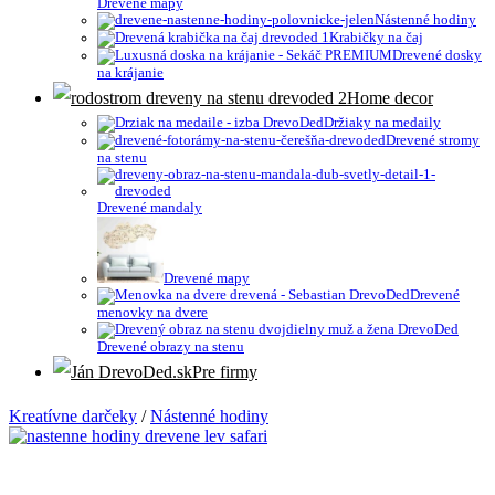
Drevené mapy
Nástenné hodiny
Krabičky na čaj
Drevené dosky
na krájanie
Home decor
Držiaky na medaily
Drevené stromy
na stenu
Drevené mandaly
Drevené mapy
Drevené
menovky na dvere
Drevené obrazy na stenu
Pre firmy
Kreatívne darčeky
/
Nástenné hodiny