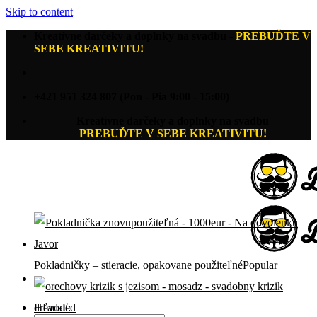
Skip to content
Kreatívne darčeky a doplnky na svadbu
-
PREBUĎTE V
SEBE KREATIVITU!
+421 951 324 807 (Pon - Pia 9:00 - 15:00)
Kreatívne darčeky a doplnky na svadbu
PREBUĎTE V SEBE KREATIVITU!
Pokladničky – stieracie, opakovane použiteľné
Hľadať: