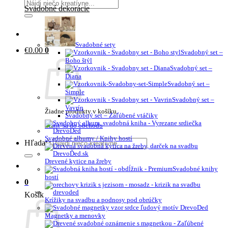
Svadobné dekorácie
Svadobné sety
€
0.00
0
Svadobný set –
Boho štýl
Svadobný set –
Diana
Svadobný set –
Simple
Svadobný set –
Vavrín
Žiadne produkty v košíku.
Svadobný set – Zaľúbené vtáčiky
Vrátiť sa do obchodu
Svadobné albumy / Knihy hostí
Hľadať:
Drevené kytice na žreby
Svadobné knihy
hostí
0
Košík
Krížiky na svadbu a podnosy pod obrúčky
Magnetky a menovky