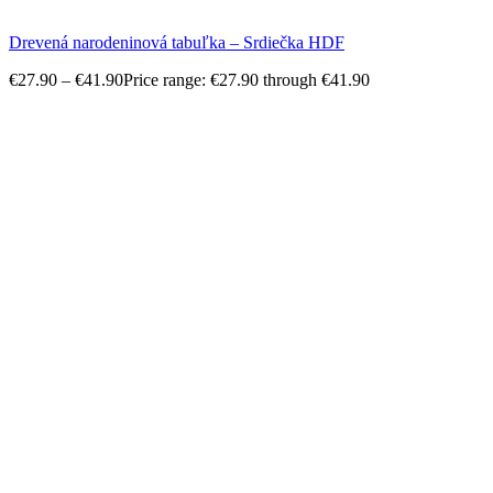
Drevená narodeninová tabuľka – Srdiečka HDF
€
27.90
–
€
41.90
Price range: €27.90 through €41.90