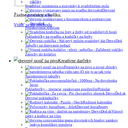
Svadobné oznámenia a pozvánky k svadobnému stolu
Drevené
Žiadne produkty v košíku.
nápisy na svadbu
Vrátiť sa do obchodu
Poďakovania rodičom
Pokladničky na svadbu a krabičky na žreby
Tabuľky na darovanie peňazí
Zápichy do koláčov
Kreatívne darčeky
Prepravky na pivo a pivné zbierky
Narodeninové tabuľky
Pokladničky – stieracie, opakovane použiteľné
Drevené pokladničky
Rodinné kalendáre
Drevené fotoalbumy
Vínové
zátky a krabice na víno