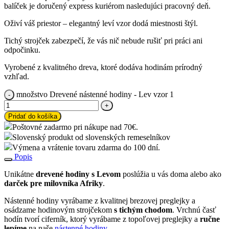
balíček je doručený express kuriérom nasledujúci pracovný deň.
Oživí váš priestor – elegantný leví vzor dodá miestnosti štýl.
Tichý strojček zabezpečí, že vás nič nebude rušiť pri práci ani
odpočinku.
Vyrobené z kvalitného dreva, ktoré dodáva hodinám prírodný
vzhľad.
množstvo Drevené nástenné hodiny - Lev vzor 1
Pridať do košíka
Poštovné zadarmo pri nákupe nad 70€.
Slovenský produkt od slovenských remeselníkov
Výmena a vrátenie tovaru zdarma do 100 dní.
Popis
Unikátne
drevené hodiny s Levom
poslúžia u vás doma alebo ako
darček pre milovníka Afriky
.
Nástenné hodiny vyrábame z kvalitnej brezovej preglejky a
osádzame hodinovým strojčekom
s tichým chodom
. Vrchnú časť
hodín tvorí ciferník, ktorý vyrábame z topoľovej preglejky a
ručne
lepíme
na naše
nástenné hodiny
.