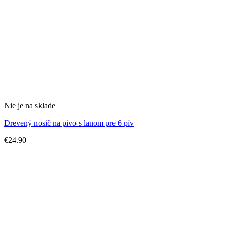
Nie je na sklade
Drevený nosič na pivo s lanom pre 6 pív
€
24.90