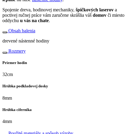
Spojenie dreva, hodinovej mechaniky,
špičkových laserov
a
poctivej ručnej práce vám zaručene skrášlia váš
domov
či miesto
oddychu
u vás na chate
.
Obsah balenia
drevené nástenné hodiny
Rozmery
Priemer hodín
32cm
Hrúbka podkladovej dosky
8mm
Hrúbka ciferníka
4mm
Použité materiály a spôsob výroby