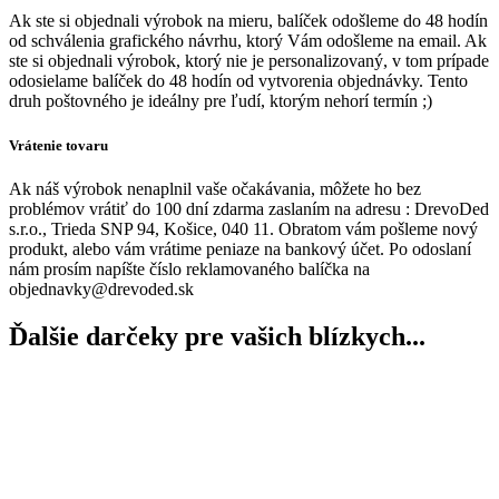
Ak ste si objednali výrobok na mieru, balíček odošleme do 48 hodín
od schválenia grafického návrhu, ktorý Vám odošleme na email. Ak
ste si objednali výrobok, ktorý nie je personalizovaný, v tom prípade
odosielame balíček do 48 hodín od vytvorenia objednávky. Tento
druh poštovného je ideálny pre ľudí, ktorým nehorí termín ;)
Vrátenie tovaru
Ak náš výrobok nenaplnil vaše očakávania, môžete ho bez
problémov vrátiť do 100 dní zdarma zaslaním na adresu : DrevoDed
s.r.o., Trieda SNP 94, Košice, 040 11. Obratom vám pošleme nový
produkt, alebo vám vrátime peniaze na bankový účet. Po odoslaní
nám prosím napíšte číslo reklamovaného balíčka na
objednavky@drevoded.sk
Ďalšie darčeky pre vašich blízkych...