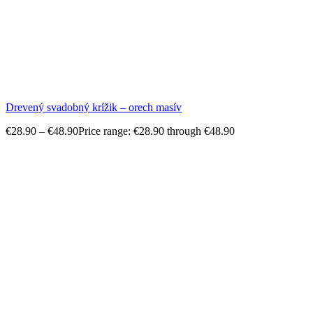
Drevený svadobný krížik – orech masív
€
28.90
–
€
48.90
Price range: €28.90 through €48.90