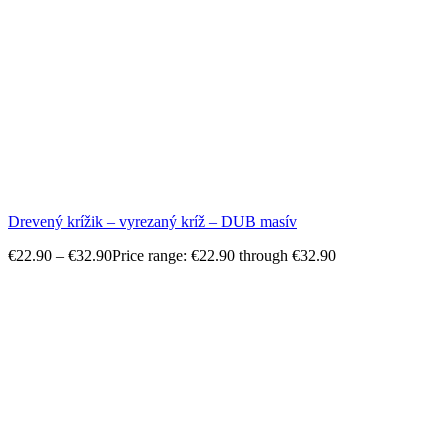
Drevený krížik – vyrezaný kríž – DUB masív
€
22.90
–
€
32.90
Price range: €22.90 through €32.90