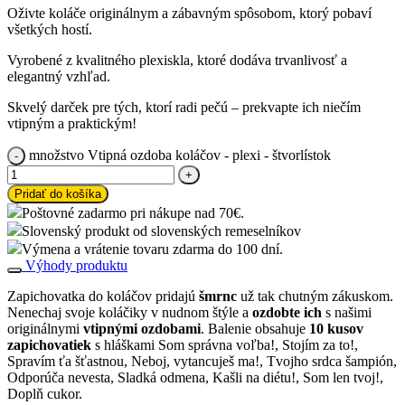
Oživte koláče originálnym a zábavným spôsobom, ktorý pobaví
všetkých hostí.
Vyrobené z kvalitného plexiskla, ktoré dodáva trvanlivosť a
elegantný vzhľad.
Skvelý darček pre tých, ktorí radi pečú – prekvapte ich niečím
vtipným a praktickým!
množstvo Vtipná ozdoba koláčov - plexi - štvorlístok
Pridať do košíka
Poštovné zadarmo pri nákupe nad 70€.
Slovenský produkt od slovenských remeselníkov
Výmena a vrátenie tovaru zdarma do 100 dní.
Výhody produktu
Zapichovatka do koláčov pridajú
šmrnc
už tak chutným zákuskom.
Nenechaj svoje koláčiky v nudnom štýle a
ozdobte ich
s našimi
originálnymi
vtipnými ozdobami
. Balenie obsahuje
10 kusov
zapichovatiek
s hláškami Som správna voľba!, Stojím za to!,
Spravím ťa šťastnou, Neboj, vytancuješ ma!, Tvojho srdca šampión,
Odporúča nevesta, Sladká odmena, Kašli na diétu!, Som len tvoj!,
Doplň cukor.