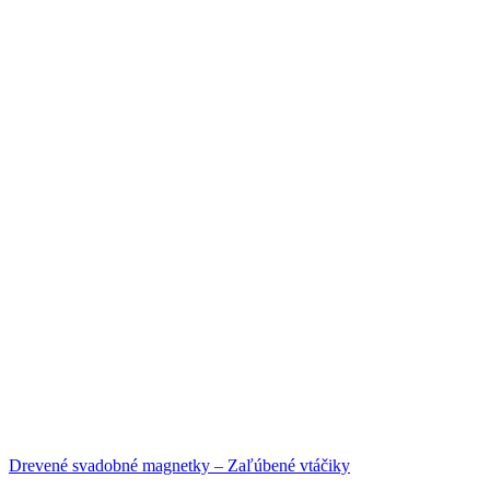
Drevené svadobné magnetky – Zaľúbené vtáčiky