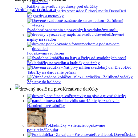
Krížiky na svadbu a podnosy pod obrúčky
Vrátiť sa do obchodu
Magnetky a menovky
Svadobné oznámenia a pozvánky k svadobnému stolu
Drevené
nápisy na svadbu
Poďakovania rodičom
Pokladničky na svadbu a krabičky na žreby
Tabuľky na darovanie peňazí
Zápichy do koláčov
Kreatívne darčeky
Prepravky na pivo a pivné zbierky
Narodeninové tabuľky
Pokladničky – stieracie, opakovane
použiteľné