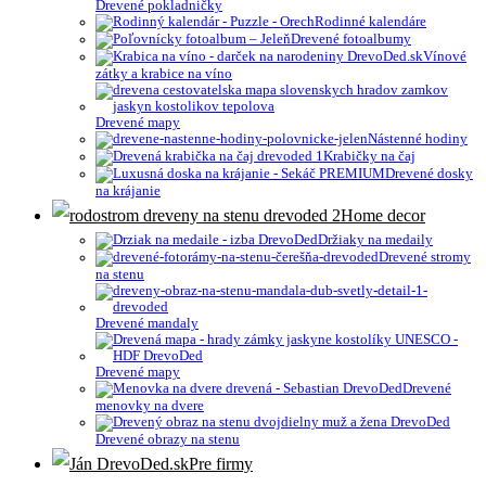
Drevené pokladničky
Rodinné kalendáre
Drevené fotoalbumy
Vínové
zátky a krabice na víno
Drevené mapy
Nástenné hodiny
Krabičky na čaj
Drevené dosky
na krájanie
Home decor
Držiaky na medaily
Drevené stromy
na stenu
Drevené mandaly
Drevené mapy
Drevené
menovky na dvere
Drevené obrazy na stenu
Pre firmy