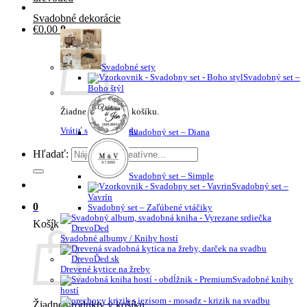
Svadobné dekorácie
€
0.00
0
Svadobné sety
Svadobný set –
Boho štýl
Žiadne produkty v košíku.
Vrátiť sa do obchodu
Svadobný set – Diana
Hľadať:
Svadobný set – Simple
Svadobný set –
Vavrín
0
Svadobný set – Zaľúbené vtáčiky
Košík
Svadobné albumy / Knihy hostí
Drevené kytice na žreby
Svadobné knihy
hostí
Žiadne produkty v košíku.