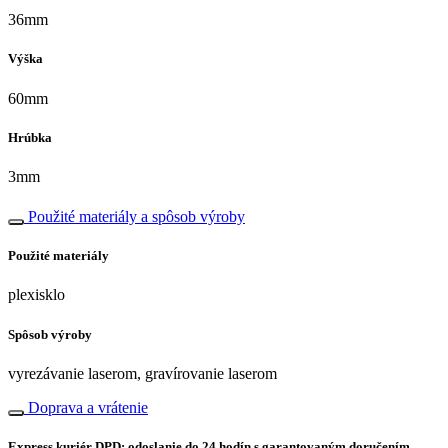
36mm
Výška
60mm
Hrúbka
3mm
Použité materiály a spôsob výroby
Použité materiály
plexisklo
Spôsob výroby
vyrezávanie laserom, gravírovanie laserom
Doprava a vrátenie
Express kuriér DPD: odoslanie do 24 hodín s garantovaným doručením