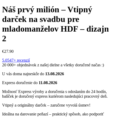
Náš prvý milión – Vtipný
darček na svadbu pre
mladomanželov HDF – dizajn
2
€
27.90
5.0
547+ recenzií
20 000+ objednávok z našej dielne a všetky doručené načas :)
U vás doma najneskôr do
13.08.2026
Express doručenie do
11.08.2026
Možnosť Express výroby a doručenia s odoslaním do 24 hodín,
balíček je doručený express kuriérom nasledujúci pracovný deň.
Vtipný a originálny darček – zaručene vyvolá úsmev!
Ideálna na darovanie peňazí – praktický spôsob, ako podporiť