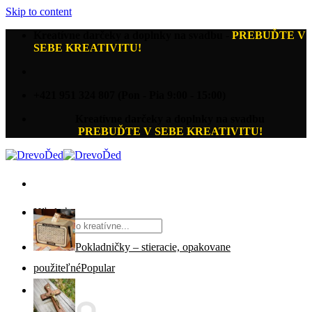
Skip to content
Kreatívne darčeky a doplnky na svadbu
-
PREBUĎTE V
SEBE KREATIVITU!
+421 951 324 807 (Pon - Pia 9:00 - 15:00)
Kreatívne darčeky a doplnky na svadbu
PREBUĎTE V SEBE KREATIVITU!
Hľadať:
Pokladničky – stieracie, opakovane
použiteľné
€
0.00
0