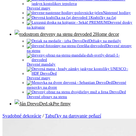
Drevené mapy
Nástenné hodiny
Krabičky na čaj
Drevené dosky
na krájanie
Home decor
Držiaky na medaily
Drevené stromy
na stenu
Drevené mandaly
Drevené mapy
Drevené
menovky na dvere
Drevené obrazy na stenu
Pre firmy
Svadobné dekorácie
/
Tabuľky na darovanie peňazí