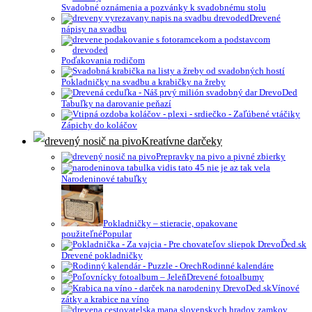
Svadobné oznámenia a pozvánky k svadobnému stolu
Drevené
nápisy na svadbu
Poďakovania rodičom
Pokladničky na svadbu a krabičky na žreby
Tabuľky na darovanie peňazí
Zápichy do koláčov
Kreatívne darčeky
Prepravky na pivo a pivné zbierky
Narodeninové tabuľky
Pokladničky – stieracie, opakovane
použiteľné
Drevené pokladničky
Rodinné kalendáre
Drevené fotoalbumy
Vínové
zátky a krabice na víno