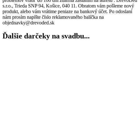
problémov vrátiť do 100 dní zdarma zaslaním na adresu : DrevoDed
s.r.o., Trieda SNP 94, Košice, 040 11. Obratom vám pošleme nový
produkt, alebo vám vrátime peniaze na bankový účet. Po odoslaní
nám prosím napíšte číslo reklamovaného balíčka na
objednavky@drevoded.sk
Ďalšie darčeky na svadbu...