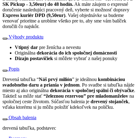
SK Pickup - 3,50eur) do 48 hodín.
Ak máte záujem o expresné
doručenie nasledujúci pracovný deň, vyberte si možnosť dopravy
Express kuriér DPD (9,50eur)
. Vašej objednávke sa budeme
venovať prioritne a urobíme všetko pre to, aby sme vám balíček
doručili čo najskôr.
Výhody produktu
Vtipný dar
pre ženícha a nevestu
Originálna
dekorácia do ich spoločnej domácnosti
Dizajn postavičiek
si môžete vybrať z našej ponuky
Popis
Drevená tabuľka “
Náš prvý milión
” je ideálnou
kombináciou
svadobného daru a priania v jednom
. Po svadbe si tabuľka nájde
miesto aj ako originálna
dekorácia v spoločnej spálni či obývačke
.
Taktiež sa môže stať
“železnou rezervou” pre mladomanželov
na
spoločnej ceste životom. Súčasťou balenia je
drevený stojanček
,
vďaka ktorému si ju môžu položiť kdekoľvek na poličku.
Obsah balenia
drevená tabuľka, podstavec