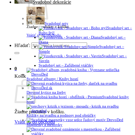
Svadobné dekorácie
Svadobné sety
Žiadne produkty v košíku.
Svadobný set –
Boho štýl
Vrátiť sa do obchodu
Svadobný set –
Diana
Hľadať:
Svadobný set –
Simple
Svadobný set –
Vavrín
Svadobný set – Zaľúbené vtáčiky
0
Košík
Svadobné albumy / Knihy hostí
Drevené kytice na žreby
Svadobné knihy
hostí
Žiadne produkty v košíku.
Krížiky na svadbu a podnosy pod obrúčky
Vrátiť sa do obchodu
Magnetky a menovky