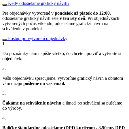
Kedy odosielame grafický návrh?
Pre objednávky vytvorené v
pondelok až piatok do 12:00
,
odosielame grafický návrh ešte
v ten istý deň
. Pri objednávkach
vytvorených počas víkendu, odosielame grafický návrh na
schválenie v pondelok.
Postup pri vytvorení objednávky
1.
Do poznámky nám napíšte všetko, čo chcete upraviť a vytvorte si
objednávku.
2.
Vašu objednávku spracujeme, vytvoríme grafický návrh a obratom
vám dizajn
pošleme na váš email.
3.
Čakáme na schválenie návrhu
a ihneď po schválení sa púšťame
do výroby.
4.
Balíčky štandardne odosielame (DPD kuriérom - 3,50eur, DPD