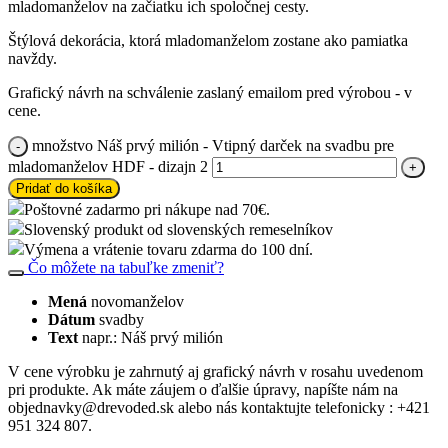
mladomanželov na začiatku ich spoločnej cesty.
Štýlová dekorácia, ktorá mladomanželom zostane ako pamiatka
navždy.
Grafický návrh na schválenie zaslaný emailom pred výrobou - v
cene.
množstvo Náš prvý milión - Vtipný darček na svadbu pre
mladomanželov HDF - dizajn 2
Pridať do košíka
Poštovné zadarmo pri nákupe nad 70€.
Slovenský produkt od slovenských remeselníkov
Výmena a vrátenie tovaru zdarma do 100 dní.
Čo môžete na tabuľke zmeniť?
Mená
novomanželov
Dátum
svadby
Text
napr.: Náš prvý milión
V cene výrobku je zahrnutý aj grafický návrh v rosahu uvedenom
pri produkte. Ak máte záujem o ďalšie úpravy, napíšte nám na
objednavky@drevoded.sk alebo nás kontaktujte telefonicky : +421
951 324 807.