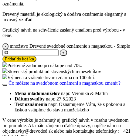
oznámeniá.
Drevený materiál je ekologický a dodáva oznámeniu elegantný a
luxusný vzhľad.
Grafický návrh na schválenie zaslaný emailom pred výrobou - v
cene.
množstvo Drevené svadobné oznámenie s magnetkou - Simple
Pridať do košíka
Poštovné zadarmo pri nákupe nad 70€.
Slovenský produkt od slovenských remeselníkov
Výmena a vrátenie tovaru zdarma do 100 dní.
Čo môžete na svadobnom oznámení s magnetkou zmeniť?
Mená mladomanželov
napr. Veronika & Martin
Dátum svadby
napr. 27.5.2023
Text oznámenia
napr. Oznamujeme Vám, že s pokorou a
láskou vstúpime do stavu manželského
V cene výrobku je zahrnutý aj grafický návrh v rosahu uvedenom
pri produkte. Ak máte záujem o ďalšie úpravy, napíšte nám na
objednavky@drevoded.sk alebo nás kontaktujte telefonicky : +421