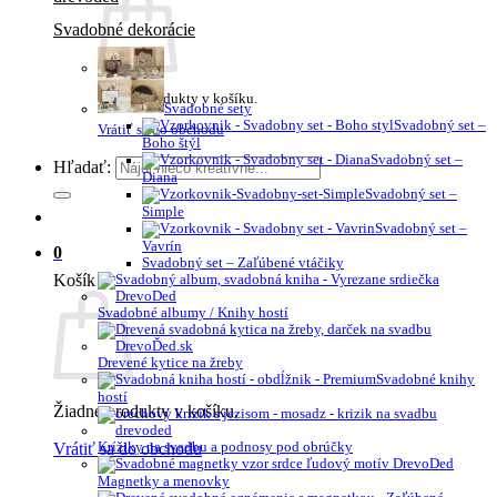
Svadobné dekorácie
Žiadne produkty v košíku.
Svadobné sety
Svadobný set –
Vrátiť sa do obchodu
Boho štýl
Svadobný set –
Hľadať:
Diana
Svadobný set –
Simple
Svadobný set –
Vavrín
0
Svadobný set – Zaľúbené vtáčiky
Košík
Svadobné albumy / Knihy hostí
Drevené kytice na žreby
Svadobné knihy
hostí
Žiadne produkty v košíku.
Vrátiť sa do obchodu
Krížiky na svadbu a podnosy pod obrúčky
Magnetky a menovky