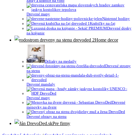
zátky a krabice na víno
Drevené mapy
Nástenné hodiny
Krabičky na čaj
Drevené dosky
na krájanie
Home decor
Držiaky na medaily
Drevené stromy
na stenu
Drevené mandaly
Drevené mapy
Drevené
menovky na dvere
Drevené obrazy na stenu
Pre firmy