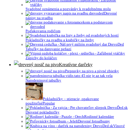
Svadobné oznámenia a pozvánky k svadobnému stolu
Drevené
nápisy na svadbu
Poďakovania rodičom
Pokladničky na svadbu a krabičky na žreby
Tabuľky na darovanie peňazí
Zápichy do koláčov
Kreatívne darčeky
Prepravky na pivo a pivné zbierky
Narodeninové tabuľky
Pokladničky – stieracie, opakovane
použiteľné
Drevené pokladničky
Rodinné kalendáre
Drevené fotoalbumy
Vínové