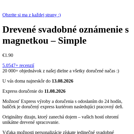
Obzrite si ma z každej strany :)
Drevené svadobné oznámenie s
magnetkou – Simple
€
1.90
5.0
547+ recenzií
20 000+ objednávok z našej dielne a všetky doručené načas :)
U vás doma najneskôr do
13.08.2026
Express doručenie do
11.08.2026
Možnosť Express výroby a doručenia s odoslaním do 24 hodín,
balíček je doručený express kuriérom nasledujúci pracovný deň.
Originálny dizajn, ktorý zanechá dojem – vašich hostí ohromí
unikátne drevené spracovanie.
Vďaka možnosti personalizácie získate jedinečné svadobné