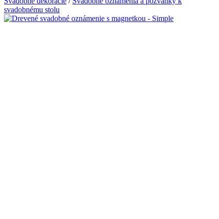
Svadobné dekorácie
/
Svadobné oznámenia a pozvánky k
svadobnému stolu