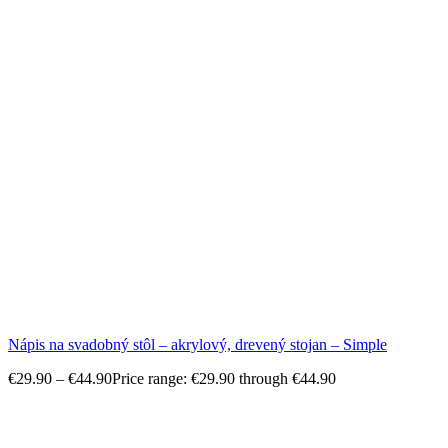
Nápis na svadobný stôl – akrylový, drevený stojan – Simple
€
29.90
–
€
44.90
Price range: €29.90 through €44.90