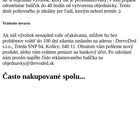
odosielame balíček do 48 hodín od vytvorenia objednávky. Tento
druh poštovného je ideálny pre ľudí, ktorým nehorí termín ;)
Vrátenie tovaru
Ak náš výrobok nenaplnil vaše očakávania, môžete ho bez
problémov vrátiť do 100 dní zdarma zaslaním na adresu : DrevoDed
s.r.o., Trieda SNP 94, Košice, 040 11. Obratom vám pošleme nový
produkt, alebo vám vrátime peniaze na bankový účet. Po odoslaní
nám prosím napíšte číslo reklamovaného balíčka na
objednavky@drevoded.sk
Často nakupované spolu...