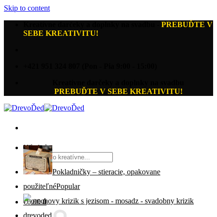
Skip to content
Kreatívne darčeky a doplnky na svadbu
-
PREBUĎTE V
SEBE KREATIVITU!
+421 951 324 807 (Pon - Pia 9:00 - 15:00)
Kreatívne darčeky a doplnky na svadbu
PREBUĎTE V SEBE KREATIVITU!
Hľadať:
Pokladničky – stieracie, opakovane
použiteľné
€
0.00
0