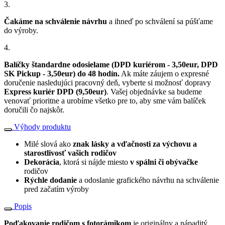
3.
Čakáme na schválenie návrhu
a ihneď po schválení sa púšťame
do výroby.
4.
Balíčky štandardne odosielame (DPD kuriérom - 3,50eur, DPD
SK Pickup - 3,50eur) do 48 hodín.
Ak máte záujem o expresné
doručenie nasledujúci pracovný deň, vyberte si možnosť dopravy
Express kuriér DPD (9,50eur)
. Vašej objednávke sa budeme
venovať prioritne a urobíme všetko pre to, aby sme vám balíček
doručili čo najskôr.
Výhody produktu
Milé slová ako
znak lásky a vďačnosti za výchovu a
starostlivosť vašich rodičov
Dekorácia
, ktorá si nájde miesto
v spálni či obývačke
rodičov
Rýchle dodanie
a odoslanie grafického návrhu na schválenie
pred začatím výroby
Popis
Poďakovanie rodičom s fotorámikom
je originálny a nápaditý