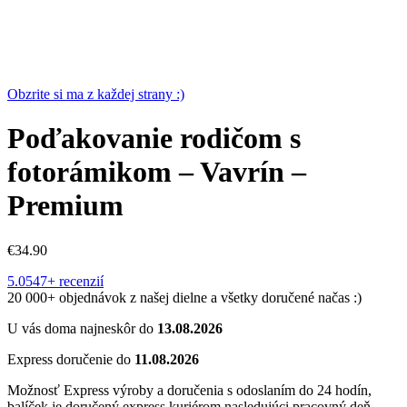
Obzrite si ma z každej strany :)
Poďakovanie rodičom s
fotorámikom – Vavrín –
Premium
€
34.90
5.0
547+ recenzií
20 000+ objednávok z našej dielne a všetky doručené načas :)
U vás doma najneskôr do
13.08.2026
Express doručenie do
11.08.2026
Možnosť Express výroby a doručenia s odoslaním do 24 hodín,
balíček je doručený express kuriérom nasledujúci pracovný deň.