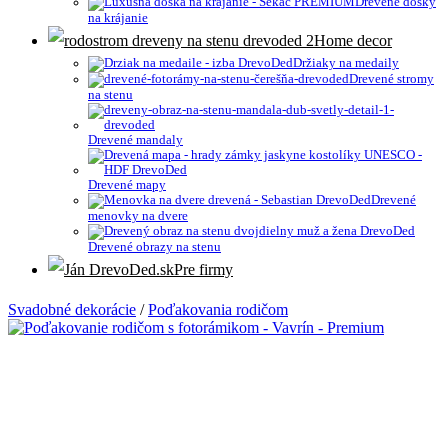
Drevené dosky
na krájanie
Home decor
Držiaky na medaily
Drevené stromy
na stenu
Drevené mandaly
Drevené mapy
Drevené
menovky na dvere
Drevené obrazy na stenu
Pre firmy
Svadobné dekorácie
/
Poďakovania rodičom