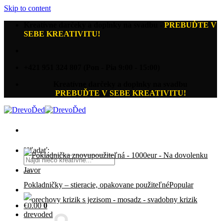
Skip to content
Kreatívne darčeky a doplnky na svadbu
-
PREBUĎTE V
SEBE KREATIVITU!
+421 951 324 807 (Pon - Pia 9:00 - 15:00)
Kreatívne darčeky a doplnky na svadbu
PREBUĎTE V SEBE KREATIVITU!
Hľadať:
Pokladničky – stieracie, opakovane použiteľné
€
0.00
0