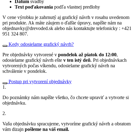
Dátum
svadby
Text poďakovania
podľa vlastnej predlohy
V cene výrobku je zahrnutý aj grafický návrh v rosahu uvedenom
pri produkte. Ak máte záujem o ďalšie úpravy, napíšte nám na
objednavky@drevoded.sk alebo nás kontaktujte telefonicky : +421
951 324 807.
Kedy odosielame grafický návrh?
Pre objednávky vytvorené v
pondelok až piatok do 12:00
,
odosielame grafický návrh ešte
v ten istý deň
. Pri objednávkach
vytvorených počas víkendu, odosielame grafický návrh na
schválenie v pondelok.
Postup pri vytvorení objednávky
1.
Do poznámky nám napíšte všetko, čo chcete upraviť a vytvorte si
objednávku.
2.
Vašu objednávku spracujeme, vytvoríme grafický návrh a obratom
vám dizajn
pošleme na váš email.