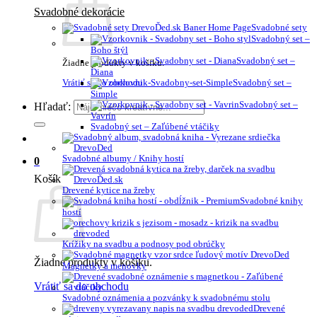
Svadobné dekorácie
Svadobné sety
Svadobný set –
Boho štýl
Svadobný set –
Žiadne produkty v košíku.
Diana
Vrátiť sa do obchodu
Svadobný set –
Simple
Svadobný set –
Hľadať:
Vavrín
Svadobný set – Zaľúbené vtáčiky
Svadobné albumy / Knihy hostí
0
Košík
Drevené kytice na žreby
Svadobné knihy
hostí
Krížiky na svadbu a podnosy pod obrúčky
Žiadne produkty v košíku.
Magnetky a menovky
Vrátiť sa do obchodu
Svadobné oznámenia a pozvánky k svadobnému stolu
Drevené