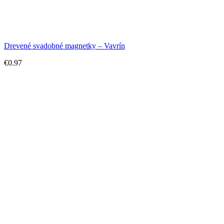
Drevené svadobné magnetky – Vavrín
€
0.97