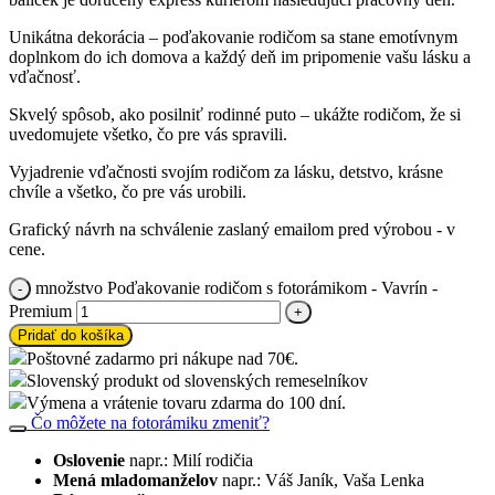
Unikátna dekorácia – poďakovanie rodičom sa stane emotívnym
doplnkom do ich domova a každý deň im pripomenie vašu lásku a
vďačnosť.
Skvelý spôsob, ako posilniť rodinné puto – ukážte rodičom, že si
uvedomujete všetko, čo pre vás spravili.
Vyjadrenie vďačnosti svojím rodičom za lásku, detstvo, krásne
chvíle a všetko, čo pre vás urobili.
Grafický návrh na schválenie zaslaný emailom pred výrobou - v
cene.
množstvo Poďakovanie rodičom s fotorámikom - Vavrín -
Premium
Pridať do košíka
Poštovné zadarmo pri nákupe nad 70€.
Slovenský produkt od slovenských remeselníkov
Výmena a vrátenie tovaru zdarma do 100 dní.
Čo môžete na fotorámiku zmeniť?
Oslovenie
napr.: Milí rodičia
Mená mladomanželov
napr.: Váš Janík, Vaša Lenka