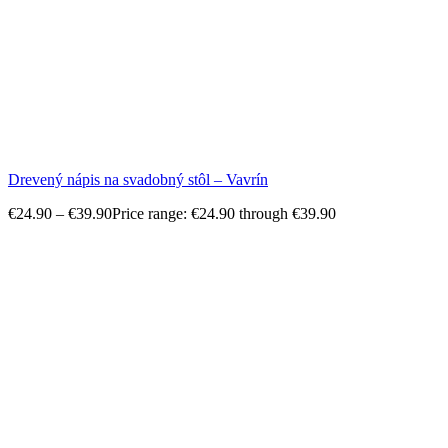
Drevený nápis na svadobný stôl – Vavrín
€
24.90
–
€
39.90
Price range: €24.90 through €39.90