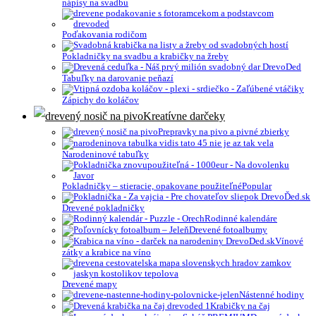
nápisy na svadbu
Poďakovania rodičom
Pokladničky na svadbu a krabičky na žreby
Tabuľky na darovanie peňazí
Zápichy do koláčov
Kreatívne darčeky
Prepravky na pivo a pivné zbierky
Narodeninové tabuľky
Pokladničky – stieracie, opakovane použiteľné
Drevené pokladničky
Rodinné kalendáre
Drevené fotoalbumy
Vínové
zátky a krabice na víno
Drevené mapy
Nástenné hodiny
Krabičky na čaj