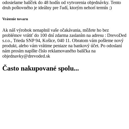
odosielame balíček do 48 hodín od vytvorenia objednávky. Tento
druh poštovného je ideálny pre ľudí, ktorým nehorí termín ;)
Vrátenie tovaru
Ak náš výrobok nenaplnil vaše očakávania, môžete ho bez
problémov vrátiť do 100 dní zdarma zaslaním na adresu : DrevoDed
s.r.o., Trieda SNP 94, Košice, 040 11. Obratom vám pošleme nový
produkt, alebo vám vrátime peniaze na bankový účet. Po odoslaní
nám prosím napíšte číslo reklamovaného balíčka na
objednavky@drevoded.sk
Často nakupované spolu...