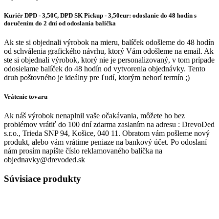
Kuriér DPD - 3,50€, DPD SK Pickup - 3,50eur: odoslanie do 48 hodín s
doručením do 2 dní od odoslania balíčka
Ak ste si objednali výrobok na mieru, balíček odošleme do 48 hodín
od schválenia grafického návrhu, ktorý Vám odošleme na email. Ak
ste si objednali výrobok, ktorý nie je personalizovaný, v tom prípade
odosielame balíček do 48 hodín od vytvorenia objednávky. Tento
druh poštovného je ideálny pre ľudí, ktorým nehorí termín ;)
Vrátenie tovaru
Ak náš výrobok nenaplnil vaše očakávania, môžete ho bez
problémov vrátiť do 100 dní zdarma zaslaním na adresu : DrevoDed
s.r.o., Trieda SNP 94, Košice, 040 11. Obratom vám pošleme nový
produkt, alebo vám vrátime peniaze na bankový účet. Po odoslaní
nám prosím napíšte číslo reklamovaného balíčka na
objednavky@drevoded.sk
Súvisiace produkty