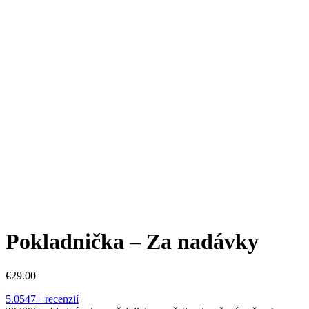
Pokladnička – Za nadávky
€
29.00
5.0
547+ recenzií