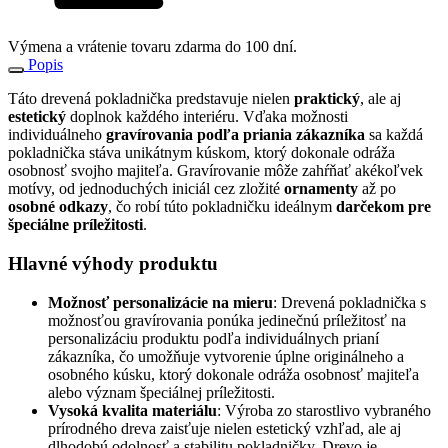
Výmena a vrátenie tovaru zdarma do 100 dní.
Popis
Táto drevená pokladnička predstavuje nielen
praktický
, ale aj
estetický
doplnok každého interiéru. Vďaka možnosti
individuálneho
gravírovania podľa priania zákazníka
sa každá
pokladnička stáva unikátnym kúskom, ktorý dokonale odráža
osobnosť svojho majiteľa. Gravírovanie môže zahŕňať akékoľvek
motívy, od jednoduchých iniciál cez zložité
ornamenty
až po
osobné odkazy
, čo robí túto pokladničku ideálnym
darčekom pre
špeciálne príležitosti
.
Hlavné výhody produktu
Možnosť personalizácie na mieru
: Drevená pokladnička s
možnosťou gravírovania ponúka jedinečnú príležitosť na
personalizáciu produktu podľa individuálnych prianí
zákazníka, čo umožňuje vytvorenie úplne originálneho a
osobného kúsku, ktorý dokonale odráža osobnosť majiteľa
alebo význam špeciálnej príležitosti.
Vysoká kvalita materiálu
: Výroba zo starostlivo vybraného
prírodného dreva zaisťuje nielen estetický vzhľad, ale aj
dlhodobú odolnosť a stabilitu pokladničky. Drevo je