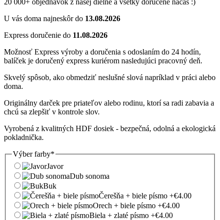
20 000+ objednávok z našej dielne a všetky doručené načas :)
U vás doma najneskôr do
13.08.2026
Express doručenie do
11.08.2026
Možnosť Express výroby a doručenia s odoslaním do 24 hodín,
balíček je doručený express kuriérom nasledujúci pracovný deň.
Skvelý spôsob, ako obmedziť neslušné slová napríklad v práci alebo
doma.
Originálny darček pre priateľov alebo rodinu, ktorí sa radi zabavia a
chcú sa zlepšiť v kontrole slov.
Vyrobená z kvalitných HDF dosiek - bezpečná, odolná a ekologická
pokladnička.
Výber farby
*
Javor
Dub sonoma
Buk
Čerešňa + biele písmo
+€4.00
Orech + biele písmo
+€4.00
Biela + zlaté písmo
+€4.00