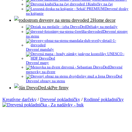
Krabičky na čaj
Drevené dosky
na krájanie
Home decor
Držiaky na medaily
Drevené stromy
na stenu
Drevené mandaly
Drevené mapy
Drevené
menovky na dvere
Drevené obrazy na stenu
Pre firmy
Kreatívne darčeky
/
Drevené pokladničky
/
Rodinné pokladničky