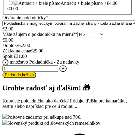
Antracit + biele písmo
+€4.00
€
0.00
Otváranie pokladničky
*
€
2.00
Máte záujem o pokladničku na mieru?
*
€
0.00
Doplnky
€
2.00
Základná cena
€
29.00
Spolu
€
31.00
množstvo Pokladnička - Za nadávky
Pridať do košíka
Urobte radosť aj ďalším! 🎁
Kupujete pokladničku ako darček? Pridajte ďalšiu pre kamarátku,
sestru alebo napríklad pre celú rodinu...
Poštovné zadarmo pri nákupe nad 70€.
Slovenský produkt od slovenských remeselníkov