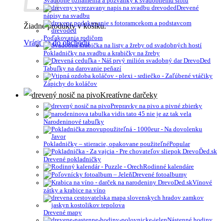
Svadobné oznámenia a pozvánky k svadobnému stolu
Drevené
nápisy na svadbu
Žiadne produkty v košíku.
Poďakovania rodičom
Vrátiť sa do obchodu
Pokladničky na svadbu a krabičky na žreby
Tabuľky na darovanie peňazí
Zápichy do koláčov
Kreatívne darčeky
Prepravky na pivo a pivné zbierky
Narodeninové tabuľky
Pokladničky – stieracie, opakovane použiteľné
Drevené pokladničky
Rodinné kalendáre
Drevené fotoalbumy
Vínové
zátky a krabice na víno
Drevené mapy
Nástenné hodiny