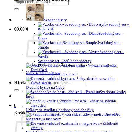
Svadobné sety
Svadobný set –
€
0.00
0
Boho štýl
Svadobný set –
Diana
Svadobný set –
Simple
Svadobný set –
Vavrín
Svadobný set – Zaľúbené vtáčiky
Žiadne produkty v košíku.
Vrátiť sa do obchodu
Svadobné albumy / Knihy hostí
Hľadať:
Drevené kytice na žreby
Svadobné knihy
hostí
0
Krížiky na svadbu a podnosy pod obrúčky
Košík
Magnetky a menovky