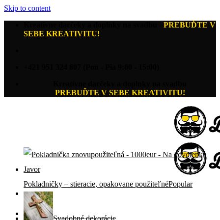
Skip to content
Kreatívne darčeky a doplnky na svadbu
-
PREBUĎTE V
SEBE KREATIVITU!
+421 951 324 807 (Pon - Pia 9:00 - 15:00)
Kreatívne darčeky a doplnky na svadbu
PREBUĎTE V SEBE KREATIVITU!
Pokladničky – stieracie, opakovane použiteľné
Hľadať:
Svadobné dekorácie