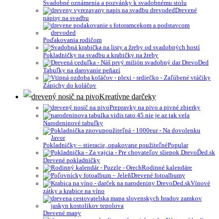
Svadobné oznámenia a pozvánky k svadobnému stolu
Drevené
nápisy na svadbu
Poďakovania rodičom
Pokladničky na svadbu a krabičky na žreby
Tabuľky na darovanie peňazí
Zápichy do koláčov
Kreatívne darčeky
Prepravky na pivo a pivné zbierky
Narodeninové tabuľky
Pokladničky – stieracie, opakovane použiteľné
Drevené pokladničky
Rodinné kalendáre
Drevené fotoalbumy
Vínové
zátky a krabice na víno
Drevené mapy