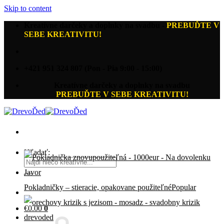
Skip to content
Kreatívne darčeky a doplnky na svadbu
-
PREBUĎTE V
SEBE KREATIVITU!
+421 951 324 807 (Pon - Pia 9:00 - 15:00)
Kreatívne darčeky a doplnky na svadbu
PREBUĎTE V SEBE KREATIVITU!
Hľadať:
Pokladničky – stieracie, opakovane použiteľné
€
0.00
0