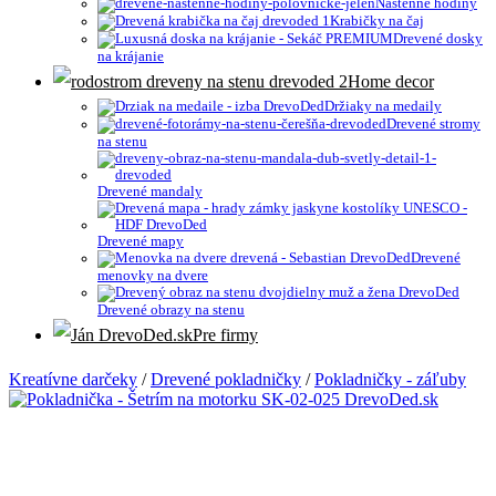
Nástenné hodiny
Krabičky na čaj
Drevené dosky
na krájanie
Home decor
Držiaky na medaily
Drevené stromy
na stenu
Drevené mandaly
Drevené mapy
Drevené
menovky na dvere
Drevené obrazy na stenu
Pre firmy
Kreatívne darčeky
/
Drevené pokladničky
/
Pokladničky - záľuby