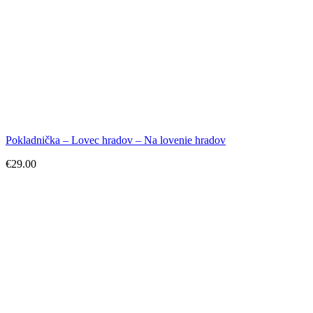
Pokladnička – Lovec hradov – Na lovenie hradov
€
29.00