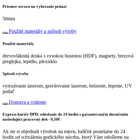
Priemer otvoru na vyberanie peňazí
50mm
Použité materiály a spôsob výroby
Použité materiály
drevovláknitá doska s vysokou hustotou (HDF), magnety, brezová
preglejka, lepidlo, plexisklo
Spôsob výroby
vyrezávanie laserom, gravírovanie laserom, brúsenie, lepenie, UV
potlač
Doprava a vrátenie
Express kuriér DPD: odoslanie do 24 hodín s garantovaným doručením
nasledujúci pracovný deň - 9,50€
Ak ste si objednali výrobok na mieru, balíček posielame do 24
hodín od schválenia grafického návrhu, ktorý Vám odošleme na