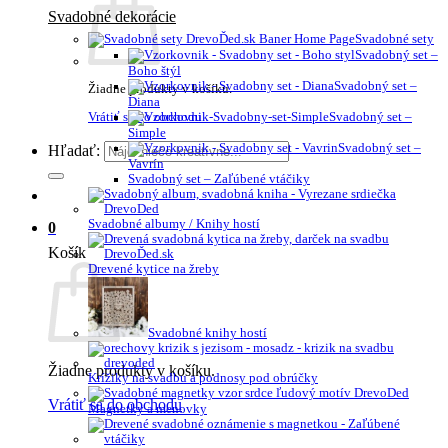
Svadobné dekorácie
Svadobné sety
Svadobný set –
Boho štýl
Svadobný set –
Žiadne produkty v košíku.
Diana
Vrátiť sa do obchodu
Svadobný set –
Simple
Svadobný set –
Hľadať:
Vavrín
Svadobný set – Zaľúbené vtáčiky
Svadobné albumy / Knihy hostí
0
Košík
Drevené kytice na žreby
Svadobné knihy hostí
Žiadne produkty v košíku.
Krížiky na svadbu a podnosy pod obrúčky
Vrátiť sa do obchodu
Magnetky a menovky