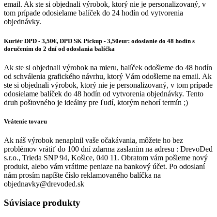
email. Ak ste si objednali výrobok, ktorý nie je personalizovaný, v
tom prípade odosielame balíček do 24 hodín od vytvorenia
objednávky.
Kuriér DPD - 3,50€, DPD SK Pickup - 3,50eur: odoslanie do 48 hodín s
doručením do 2 dní od odoslania balíčka
Ak ste si objednali výrobok na mieru, balíček odošleme do 48 hodín
od schválenia grafického návrhu, ktorý Vám odošleme na email. Ak
ste si objednali výrobok, ktorý nie je personalizovaný, v tom prípade
odosielame balíček do 48 hodín od vytvorenia objednávky. Tento
druh poštovného je ideálny pre ľudí, ktorým nehorí termín ;)
Vrátenie tovaru
Ak náš výrobok nenaplnil vaše očakávania, môžete ho bez
problémov vrátiť do 100 dní zdarma zaslaním na adresu : DrevoDed
s.r.o., Trieda SNP 94, Košice, 040 11. Obratom vám pošleme nový
produkt, alebo vám vrátime peniaze na bankový účet. Po odoslaní
nám prosím napíšte číslo reklamovaného balíčka na
objednavky@drevoded.sk
Súvisiace produkty