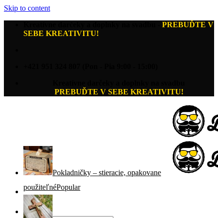
Skip to content
Kreatívne darčeky a doplnky na svadbu
-
PREBUĎTE V
SEBE KREATIVITU!
+421 951 324 807 (Pon - Pia 9:00 - 15:00)
Kreatívne darčeky a doplnky na svadbu
PREBUĎTE V SEBE KREATIVITU!
Pokladničky – stieracie, opakovane
použiteľné
Hľadať: