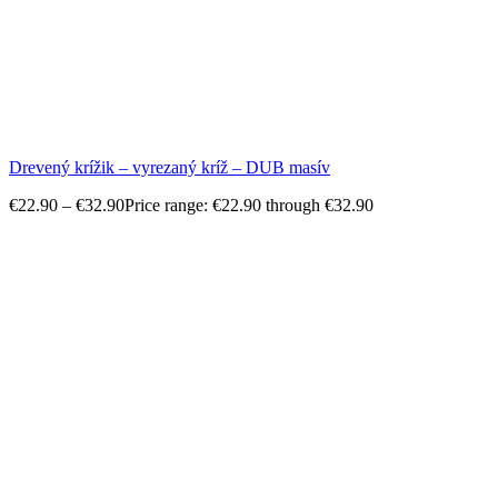
Drevený krížik – vyrezaný kríž – DUB masív
€
22.90
–
€
32.90
Price range: €22.90 through €32.90