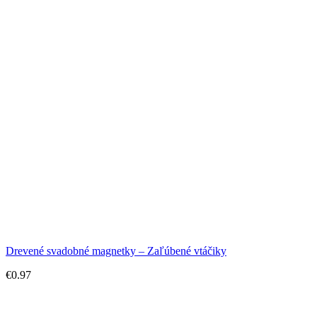
Drevené svadobné magnetky – Zaľúbené vtáčiky
€
0.97