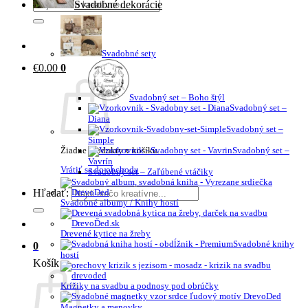
Svadobné dekorácie
Svadobné sety
€
0.00
0
Svadobný set – Boho štýl
Svadobný set –
Diana
Svadobný set –
Simple
Žiadne produkty v košíku.
Svadobný set –
Vavrín
Vrátiť sa do obchodu
Svadobný set – Zaľúbené vtáčiky
Hľadať:
Svadobné albumy / Knihy hostí
Drevené kytice na žreby
Svadobné knihy
0
hostí
Košík
Krížiky na svadbu a podnosy pod obrúčky
Magnetky a menovky