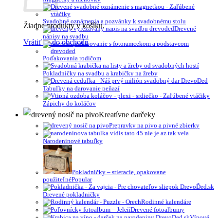
Svadobné oznámenia a pozvánky k svadobnému stolu
Žiadne produkty v košíku.
Drevené
nápisy na svadbu
Vrátiť sa do obchodu
Poďakovania rodičom
Pokladničky na svadbu a krabičky na žreby
Tabuľky na darovanie peňazí
Zápichy do koláčov
Kreatívne darčeky
Prepravky na pivo a pivné zbierky
Narodeninové tabuľky
Pokladničky – stieracie, opakovane
použiteľné
Drevené pokladničky
Rodinné kalendáre
Drevené fotoalbumy
Vínové