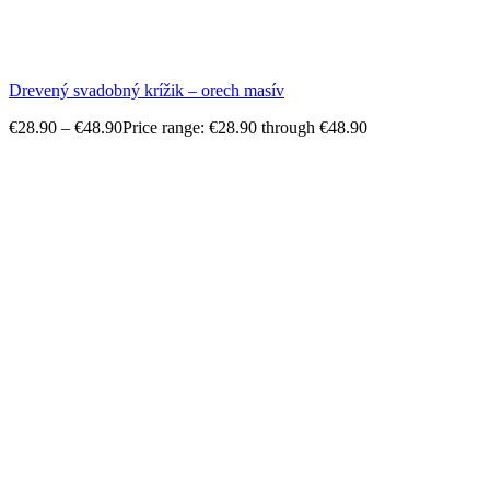
Drevený svadobný krížik – orech masív
€
28.90
–
€
48.90
Price range: €28.90 through €48.90