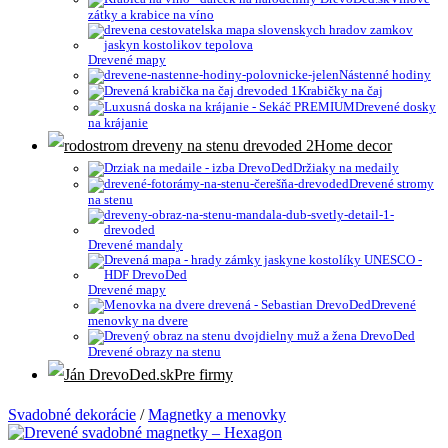
zátky a krabice na víno
Drevené mapy
Nástenné hodiny
Krabičky na čaj
Drevené dosky
na krájanie
Home decor
Držiaky na medaily
Drevené stromy
na stenu
Drevené mandaly
Drevené mapy
Drevené
menovky na dvere
Drevené obrazy na stenu
Pre firmy
Svadobné dekorácie
/
Magnetky a menovky