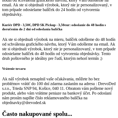
hodín od schválenia grafického návrhu, ktorý Vám odošleme na
email. Ak ste si objednali výrobok, ktorý nie je personalizovaný, v
tom prípade odosielame balíček do 24 hodín od vytvorenia
objednávky.
Kuriér DPD - 3,50€, DPD SK Pickup - 3,50eur: odoslanie do 48 hodín s
doručením do 2 dní od odoslania balíčka
Ak ste si objednali výrobok na mieru, balíček odošleme do 48 hodín
od schválenia grafického návrhu, ktorý Vám odošleme na email. Ak
ste si objednali výrobok, ktorý nie je personalizovaný, v tom prípade
odosielame balíček do 48 hodín od vytvorenia objednávky. Tento
druh poštovného je ideálny pre ľudí, ktorým nehorí termín ;)
Vrátenie tovaru
Ak náš výrobok nenaplnil vaše očakávania, môžete ho bez
problémov vrátiť do 100 dní zdarma zaslaním na adresu : DrevoDed
s.r.o., Trieda SNP 94, Košice, 040 11. Obratom vám pošleme nový
produkt, alebo vám vrátime peniaze na bankový účet. Po odoslaní
nám prosím napíšte číslo reklamovaného balíčka na
objednavky@drevoded.sk
Často nakupované spolu...