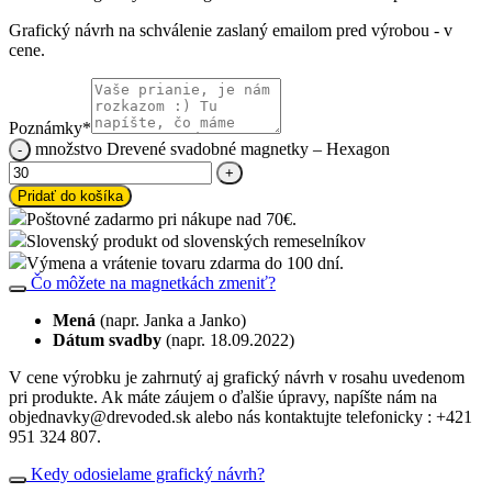
Grafický návrh na schválenie zaslaný emailom pred výrobou - v
cene.
Poznámky
*
množstvo Drevené svadobné magnetky – Hexagon
Pridať do košíka
Poštovné zadarmo pri nákupe nad 70€.
Slovenský produkt od slovenských remeselníkov
Výmena a vrátenie tovaru zdarma do 100 dní.
Čo môžete na magnetkách zmeniť?
Mená
(napr. Janka a Janko)
Dátum svadby
(napr. 18.09.2022)
V cene výrobku je zahrnutý aj grafický návrh v rosahu uvedenom
pri produkte. Ak máte záujem o ďalšie úpravy, napíšte nám na
objednavky@drevoded.sk alebo nás kontaktujte telefonicky : +421
951 324 807.
Kedy odosielame grafický návrh?