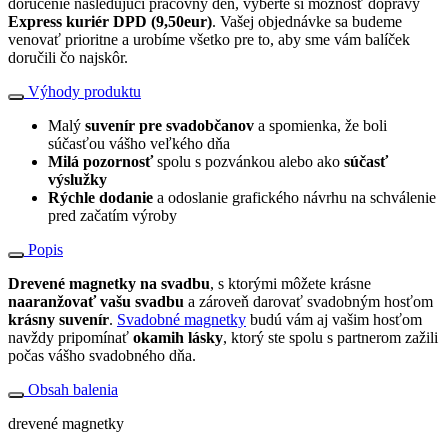
doručenie nasledujúci pracovný deň, vyberte si možnosť dopravy
Express kuriér DPD (9,50eur)
. Vašej objednávke sa budeme
venovať prioritne a urobíme všetko pre to, aby sme vám balíček
doručili čo najskôr.
Výhody produktu
Malý
suvenír pre svadobčanov
a spomienka, že boli
súčasťou vášho veľkého dňa
Milá pozornosť
spolu s pozvánkou alebo ako
súčasť
výslužky
Rýchle dodanie
a odoslanie grafického návrhu na schválenie
pred začatím výroby
Popis
Drevené magnetky na svadbu
, s ktorými môžete krásne
naaranžovať vašu svadbu
a zároveň darovať svadobným hosťom
krásny suvenír
.
Svadobné magnetky
budú vám aj vašim hosťom
navždy pripomínať
okamih lásky
, ktorý ste spolu s partnerom zažili
počas vášho svadobného dňa.
Obsah balenia
drevené magnetky