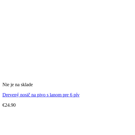
Nie je na sklade
Drevený nosič na pivo s lanom pre 6 pív
€
24.90