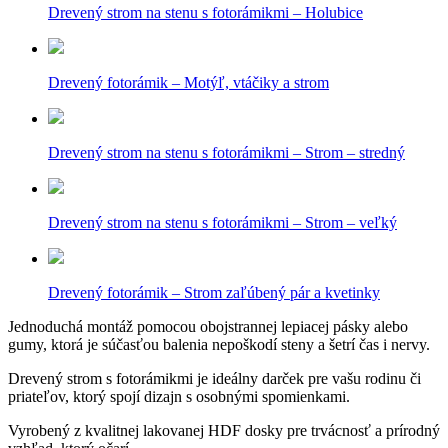
Drevený strom na stenu s fotorámikmi – Holubice
Drevený fotorámik – Motýľ, vtáčiky a strom
Drevený strom na stenu s fotorámikmi – Strom – stredný
Drevený strom na stenu s fotorámikmi – Strom – veľký
Drevený fotorámik – Strom zaľúbený pár a kvetinky
Jednoduchá montáž pomocou obojstrannej lepiacej pásky alebo
gumy, ktorá je súčasťou balenia nepoškodí steny a šetrí čas i nervy.
Drevený strom s fotorámikmi je ideálny darček pre vašu rodinu či
priateľov, ktorý spojí dizajn s osobnými spomienkami.
Vyrobený z kvalitnej lakovanej HDF dosky pre trvácnosť a prírodný