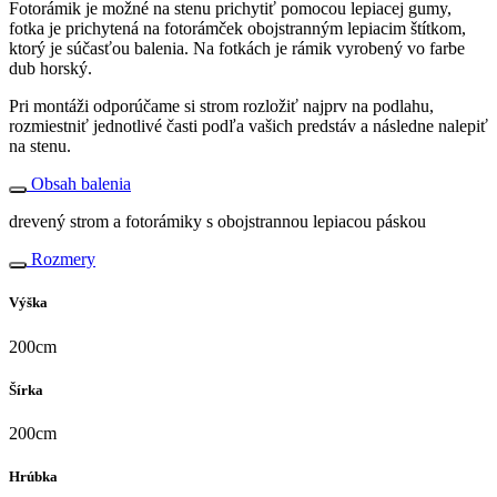
Fotorámik je možné na stenu prichytiť pomocou lepiacej gumy,
fotka je prichytená na fotorámček obojstranným lepiacim štítkom,
ktorý je súčasťou balenia. Na fotkách je rámik vyrobený vo farbe
dub horský.
Pri montáži odporúčame si strom rozložiť najprv na podlahu,
rozmiestniť jednotlivé časti podľa vašich predstáv a následne nalepiť
na stenu.
Obsah balenia
drevený strom a fotorámiky s obojstrannou lepiacou páskou
Rozmery
Výška
200cm
Šírka
200cm
Hrúbka