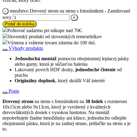
vzhľad, ktorý očarí.
množstvo Drevený strom na stenu s fotorámikmi - Zamilované
sovy
Pridať do košíka
Poštovné zadarmo pri nákupe nad 70€.
Slovenský produkt od slovenských remeselníkov
Výmena a vrátenie tovaru zdarma do 100 dní.
Výhody produktu
Jednoduchá montáž
pomocou obojstrannej lepiacej pásky
alebo gumy, ktorá je súčasťou balenia
Lakovaný povrch HDF dosky,
jednoduché čistenie
od
prachu
Originálny doplnok
, ktorý skrášli Váš interiér
Popis
Drevený strom
na stenu s fotorámikmi na
38 fotiek
s rozmerom
10x15cm alebo 9x13cm, ktorý je vyrobený z kvalitných
drevovláknitých dosiek s vysokou hustotou. Na montáž
nepotrebujete žiadne hmoždinky ani klince, jednoducho odlepíte
obojstrannú pásku, ktorá je na zadnej strane, pritlačíte na stenu a je
to.