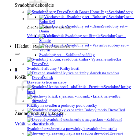
Svadobné dekorácie
Svadobné sety
Svadobný set –
Boho štýl
Svadobný set –
Žiadne produkty v košíku.
Diana
Vrátiť sa do obchodu
Svadobný set –
Simple
Svadobný set –
Hľadať:
Vavrín
Svadobný set – Zaľúbené vtáčiky
Svadobné albumy / Knihy hostí
0
Košík
Drevené kytice na žreby
Svadobné knihy
hostí
Krížiky na svadbu a podnosy pod obrúčky
Žiadne produkty v košíku.
Magnetky a menovky
Vrátiť sa do obchodu
Svadobné oznámenia a pozvánky k svadobnému stolu
Drevené