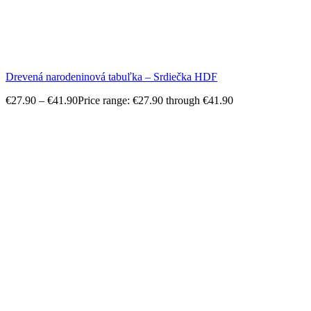
Drevená narodeninová tabuľka – Srdiečka HDF
€
27.90
–
€
41.90
Price range: €27.90 through €41.90