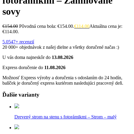
fotorámikmi – Zamilované
sovy
€
154.00
Pôvodná cena bola: €154.00.
€
114.00
Aktuálna cena je:
€114.00.
5.0
547+ recenzií
20 000+ objednávok z našej dielne a všetky doručené načas :)
U vás doma najneskôr do
13.08.2026
Express doručenie do
11.08.2026
Možnosť Express výroby a doručenia s odoslaním do 24 hodín,
balíček je doručený express kuriérom nasledujúci pracovný deň.
Ďalšie varianty
Drevený strom na stenu s fotorámikmi – Strom – malý