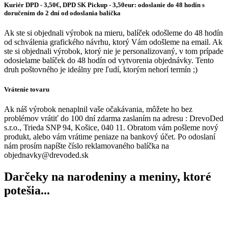
Kuriér DPD - 3,50€, DPD SK Pickup - 3,50eur: odoslanie do 48 hodín s
doručením do 2 dní od odoslania balíčka
Ak ste si objednali výrobok na mieru, balíček odošleme do 48 hodín
od schválenia grafického návrhu, ktorý Vám odošleme na email. Ak
ste si objednali výrobok, ktorý nie je personalizovaný, v tom prípade
odosielame balíček do 48 hodín od vytvorenia objednávky. Tento
druh poštovného je ideálny pre ľudí, ktorým nehorí termín ;)
Vrátenie tovaru
Ak náš výrobok nenaplnil vaše očakávania, môžete ho bez
problémov vrátiť do 100 dní zdarma zaslaním na adresu : DrevoDed
s.r.o., Trieda SNP 94, Košice, 040 11. Obratom vám pošleme nový
produkt, alebo vám vrátime peniaze na bankový účet. Po odoslaní
nám prosím napíšte číslo reklamovaného balíčka na
objednavky@drevoded.sk
Darčeky na narodeniny a meniny, ktoré
potešia...