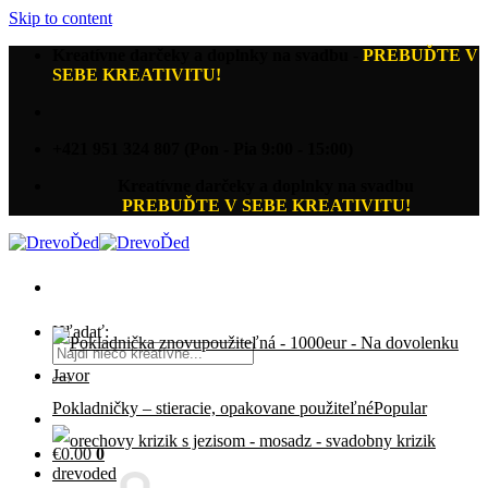
Skip to content
Kreatívne darčeky a doplnky na svadbu
-
PREBUĎTE V
SEBE KREATIVITU!
+421 951 324 807 (Pon - Pia 9:00 - 15:00)
Kreatívne darčeky a doplnky na svadbu
PREBUĎTE V SEBE KREATIVITU!
Hľadať:
Pokladničky – stieracie, opakovane použiteľné
€
0.00
0