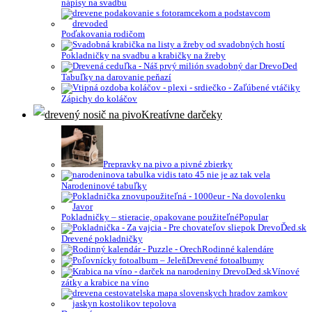
nápisy na svadbu
Poďakovania rodičom
Pokladničky na svadbu a krabičky na žreby
Tabuľky na darovanie peňazí
Zápichy do koláčov
Kreatívne darčeky
Prepravky na pivo a pivné zbierky
Narodeninové tabuľky
Pokladničky – stieracie, opakovane použiteľné
Drevené pokladničky
Rodinné kalendáre
Drevené fotoalbumy
Vínové
zátky a krabice na víno